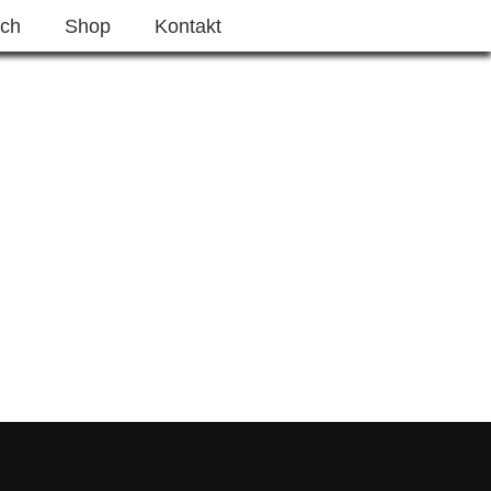
ich
Shop
Kontakt
e §7
e §34a
ldung